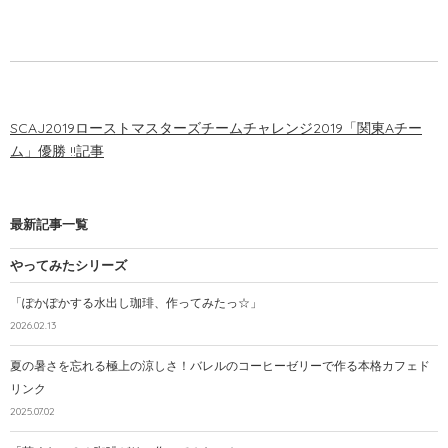
SCAJ2019ローストマスターズチームチャレンジ2019「関東Aチー
ム」優勝 !!記事
最新記事一覧
やってみたシリーズ
「ぽかぽかする水出し珈琲、作ってみたっ☆」
2026.02.13
夏の暑さを忘れる極上の涼しさ！バレルのコーヒーゼリーで作る本格カフェド
リンク
2025.07.02