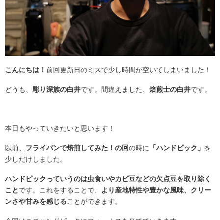
こんにちは！
前回更新日のミスで少し時間が空いてしまいました！
どうも、
彫り深族の白井
です。間違えました、
焙煎士の白井
です。
本日もやっていきたいと思います！
以前、
フライパンで焙煎してみた！の回
の時に
「ハンドピック」
を
少しだけしました。
ハンドピックっていうのは虫食いやカビ豆などの欠点豆を取り除く
こと
です。これをすることで、
より産地特性や豊かな風味、クリー
ンさや甘みを感じる
ことができます。