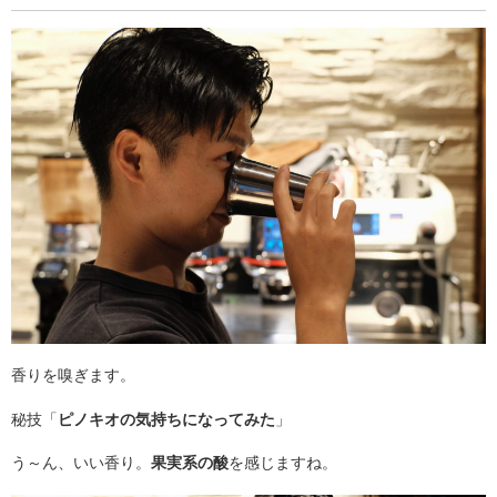
香りを嗅ぎます。
秘技「
ピノキオの気持ちになってみた
」
う～ん、いい香り。
果実系の酸
を感じますね。