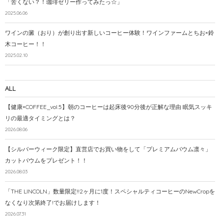
「苦くない？！珈琲ゼリー作ってみたっ☆」
2025.06.06
ワインの澱（おり）が創り出す新しいコーヒー体験！ワインファームとちお×鈴
木コーヒー！！
2025.02.10
ALL
【健康×COFFEE_vol.5】朝のコーヒーは起床後90分後が正解な理由 眠気スッキ
リの最適タイミングとは？
2026.08.06
【シルバーウィーク限定】直営店でお買い物をして「プレミアムバウム凛々」
カットバウムをプレゼント！！
2026.08.03
「THE LINCOLN」数量限定!!2ヶ月に1度！スペシャルティコーヒーのNewCropを
なくなり次第終了!でお届けします！
2026.07.31