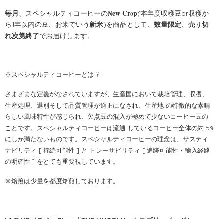
New Crop
毎月
、スペシャルティコーヒーの
(本年度収穫豆or収穫か
ら1年以内の豆、お米でいう
新米
)を商品として、
数量限定
、
売り切
れ次第終了
でお届けします。
※スペシャルティコーヒーとは ?
さまざまな定義がなされていますが、生産国において栽培管理、収穫、
生産処理、選別そして品質管理が適正になされ、生産地 の特徴的な素晴
らしい風味特性が感じられ、欠点豆の混入が極めて少ないコーヒー豆の
ことです。スペシャルティコーヒーは流通 しているコーヒー全体の約 5%
にしか満たないものです。スペシャルティコーヒーの理念は、サスティ
ナビリティ [ 持続可能性 ] と トレーサビリティ [ 追跡可能性・輸入経路
の明確性 ] をとても重要視しています。
※焙煎は少量を都度焙煎しております。