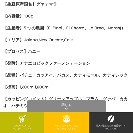
【生豆原産国名】
グァテマラ
【内容量】100g
【生産者】
5 つの農園（El Pinal、El Chorro、La Brea、Naranj）
【エリア】
Jalapa,New Oriente,Colis
【プロセス】
ハニー
【
発酵
】
アナエロビックファーメンテーション
【品種】
パチェ、カツアイ、パカス、カティモール、カティシック
【標高】
1,600m-1,800m
【カッピングコメント】
グリーンアップル プラム グァバ カカ
閉じる
オ ハチミツ スムースマウスフィール
【販売予定日】2025年6月1日
上記以前のご注文は上記販売日以降の、順次発送となることをあら
SUZUKI COFFEE
バレルコーヒーバウム
法人･得意先向け発注サイト
オンラインストア
オンラインストア
PRO STORE
かじめご了承ください。