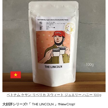
ベトナム ケサン リベリカ スウィート ジュエリー ハニー 100g
大好評シリーズ!!「 THE LINCOLN 」!!NewCrop!