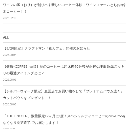
ワインの澱（おり）が創り出す新しいコーヒー体験！ワインファームとちお×鈴
木コーヒー！！
2025.02.10
ALL
【8/28限定】クラフトマン「夜カフェ」開催のお知らせ
2026.08.07
【健康×COFFEE_vol.5】朝のコーヒーは起床後90分後が正解な理由 眠気スッキ
リの最適タイミングとは？
2026.08.06
【シルバーウィーク限定】直営店でお買い物をして「プレミアムバウム凛々」
カットバウムをプレゼント！！
2026.08.03
「THE LINCOLN」数量限定!!2ヶ月に1度！スペシャルティコーヒーのNewCropを
なくなり次第終了!でお届けします！