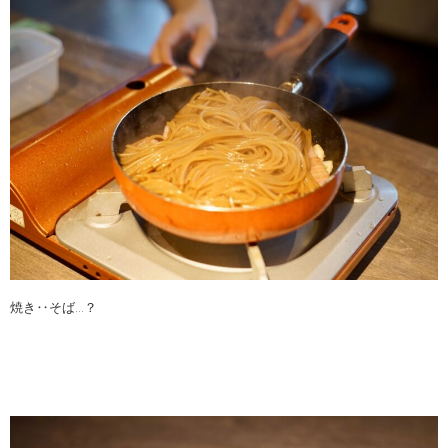
焼き‥そば…？