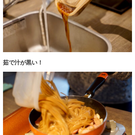
茹で汁が黒い！