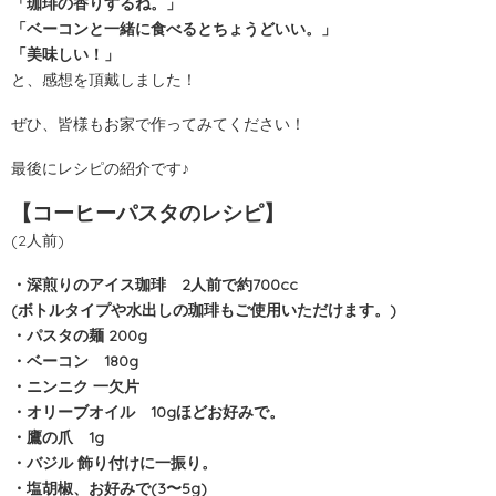
「珈琲の香りするね。」
「ベーコンと一緒に食べるとちょうどいい。」
「美味しい！」
と、感想を頂戴しました！
ぜひ、皆様もお家で作ってみてください！
最後にレシピの紹介です♪
【コーヒーパスタのレシピ】
(2人前)
・深煎りのアイス珈琲 2人前で約700cc
(ボトルタイプや水出しの珈琲もご使用いただけます。)
・パスタの麺 200g
・ベーコン 180g
・ニンニク 一欠片
・オリーブオイル 10gほどお好みで。
・鷹の爪 1g
・バジル 飾り付けに一振り。
・塩胡椒、お好みで(3〜5g)