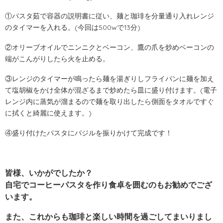
①パスタ茹で容器の説明書に従い、麺と珈琲を分量通り入れレンジ
のタイマーを入れる。(今回は500wで13分)
②オリーブオイルでニンニクとベーコン、鷹の爪を炒めベーコンの
端がこんがりしたら火を止める。
③レンジのタイマーが鳴ったら麺を湯ぎりしフライパンに麺を加え
て塩胡椒をかけ全体が混ざるまで炒めたら皿に盛り付けます。(電子
レンジ内に蒸気が溜まるので麺を取り出したら側面をタオルですぐ
に拭くと綺麗に使えます。)
④盛り付けたパスタにバジルを振りかけて完成です！
皆様、いかがでしたか？
自宅でコーヒーパスタを作り食卓を囲むのもお勧めでござ
います。
また、これからも珈琲と楽しい時間を過ごしてまいりまし