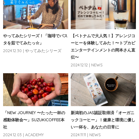
やってみたシリーズ！「珈琲でパス
【ベトナムで大人気！】アレンジコ
タを茹でてみたっ☆」
ーヒーを体験してみた！〜トプカピ
エンターテインメントの岡本さん直
2024.12.30 | やってみたシリーズ
伝〜
2024.12.12 | NEWS
「NEW JOURNEY 〜たった一杯の
新潟初のJAS認証取得済「オーガニ
感動体験会〜」SUZUKICOFFEE本
ックコーヒー」！健康と環境に優し
社
い一杯を、あなたの日常に
2024.12.03 | ACADEMY
2024.11.11 | NEWS