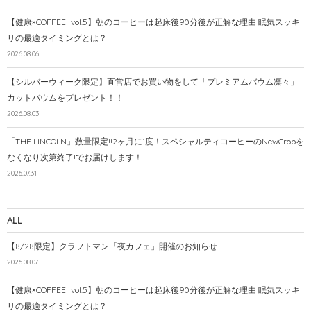
【健康×COFFEE_vol.5】朝のコーヒーは起床後90分後が正解な理由 眠気スッキ
リの最適タイミングとは？
2026.08.06
【シルバーウィーク限定】直営店でお買い物をして「プレミアムバウム凛々」
カットバウムをプレゼント！！
2026.08.03
「THE LINCOLN」数量限定!!2ヶ月に1度！スペシャルティコーヒーのNewCropを
なくなり次第終了!でお届けします！
2026.07.31
ALL
【8/28限定】クラフトマン「夜カフェ」開催のお知らせ
2026.08.07
【健康×COFFEE_vol.5】朝のコーヒーは起床後90分後が正解な理由 眠気スッキ
リの最適タイミングとは？