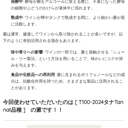
発酵中:
酵母が糖をアルコールに変える際に、不要になった酵母
の細胞やぶどうのかけらが液体中に現れます。
熟成中:
ワインが樽やタンクで熟成する間に、より細かい澱が底
に沈殿します。
澱は通常、濾過してワインから取り除かれることが多いですが、以
下のように有効活用される場合もあります。
味や香りへの影響:
ワインの一部では、澱と接触させる「シュー
ル・リー製法」という方法を用いることで、味わいにコクや深
みを与えます。
食品や化粧品への再利用:
澱に含まれるポリフェノールなどの成
分は、抗酸化作用を持つため、さまざまな製品に活用されるこ
とがあります。
今回使わせていただいたのは [ T100-2024タナTan
nat品種 ] の澱です！！