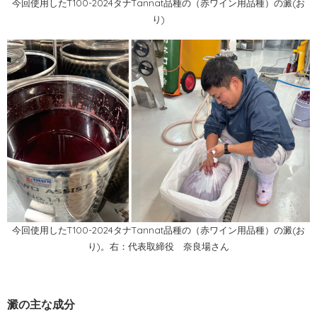
今回使用したT100-2024タナTannat品種の（赤ワイン用品種）の澱(お
り)
今回使用したT100-2024タナTannat品種の（赤ワイン用品種）の澱(お
り)。右：
代表取締役 奈良場さん
澱の主な成分