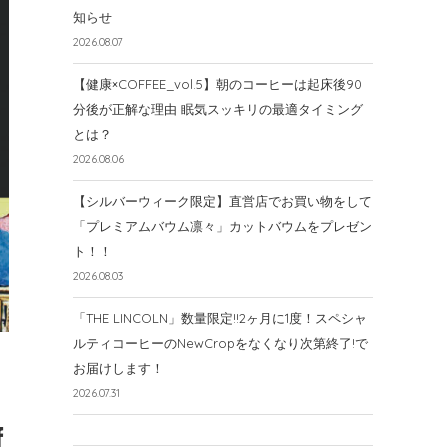
知らせ
2026.08.07
【健康×COFFEE_vol.5】朝のコーヒーは起床後90
分後が正解な理由 眠気スッキリの最適タイミング
とは？
2026.08.06
【シルバーウィーク限定】直営店でお買い物をして
「プレミアムバウム凛々」カットバウムをプレゼン
ト！！
2026.08.03
「THE LINCOLN」数量限定!!2ヶ月に1度！スペシャ
ルティコーヒーのNewCropをなくなり次第終了!で
お届けします！
2026.07.31