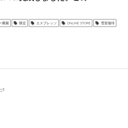
ー農園
限定
エスプレッソ
ONLINE STORE
雪室珈琲
!!