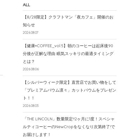
ALL
【8/28限定】クラフトマン「夜カフェ」開催のお
知らせ
2026.08.07
【健康×COFFEE_vol.5】朝のコーヒーは起床後90
分後が正解な理由 眠気スッキリの最適タイミング
とは？
2026.08.06
【シルバーウィーク限定】直営店でお買い物をして
「プレミアムバウム凛々」カットバウムをプレゼン
ト！！
2026.08.03
「THE LINCOLN」数量限定!!2ヶ月に1度！スペシャ
ルティコーヒーのNewCropをなくなり次第終了!で
お届けします！