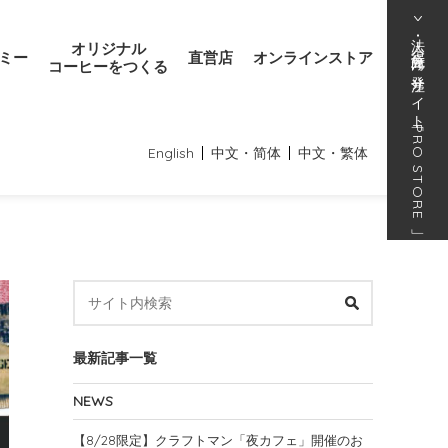
法人･得意先向け発注サイト
オリジナル
ミー
直営店
オンラインストア
コーヒーをつくる
「
PRO STORE
English
中文・简体
中文・繁体
」
最新記事一覧
NEWS
【8/28限定】クラフトマン「夜カフェ」開催のお