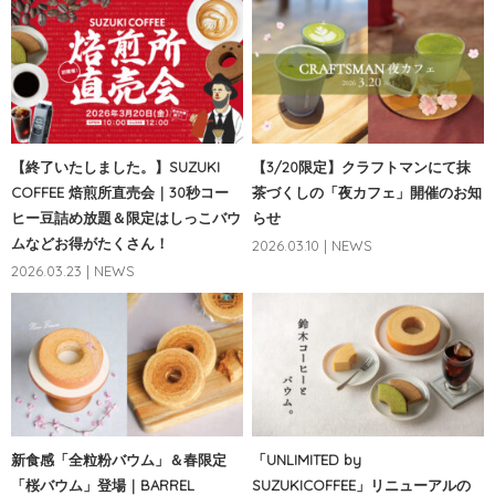
【終了いたしました。】SUZUKI
【3/20限定】クラフトマンにて抹
COFFEE 焙煎所直売会｜30秒コー
茶づくしの「夜カフェ」開催のお知
ヒー豆詰め放題＆限定はしっこバウ
らせ
ムなどお得がたくさん！
2026.03.10 | NEWS
2026.03.23 | NEWS
新食感「全粒粉バウム」＆春限定
「UNLIMITED by
「桜バウム」登場｜BARREL
SUZUKICOFFEE」リニューアルの