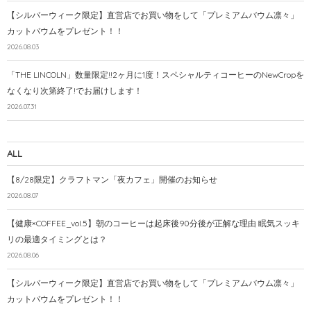
【シルバーウィーク限定】直営店でお買い物をして「プレミアムバウム凛々」
カットバウムをプレゼント！！
2026.08.03
「THE LINCOLN」数量限定!!2ヶ月に1度！スペシャルティコーヒーのNewCropを
なくなり次第終了!でお届けします！
2026.07.31
ALL
【8/28限定】クラフトマン「夜カフェ」開催のお知らせ
2026.08.07
【健康×COFFEE_vol.5】朝のコーヒーは起床後90分後が正解な理由 眠気スッキ
リの最適タイミングとは？
2026.08.06
【シルバーウィーク限定】直営店でお買い物をして「プレミアムバウム凛々」
カットバウムをプレゼント！！