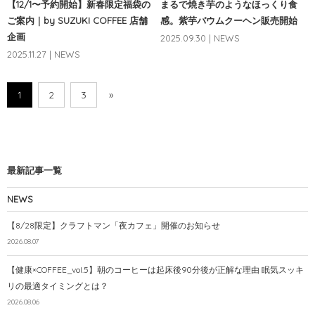
【12/1〜予約開始】新春限定福袋の
まるで焼き芋のようなほっくり食
ご案内｜by SUZUKI COFFEE 店舗
感。紫芋バウムクーヘン販売開始
企画
2025.09.30 | NEWS
2025.11.27 | NEWS
1
2
3
»
最新記事一覧
NEWS
【8/28限定】クラフトマン「夜カフェ」開催のお知らせ
2026.08.07
【健康×COFFEE_vol.5】朝のコーヒーは起床後90分後が正解な理由 眠気スッキ
リの最適タイミングとは？
2026.08.06