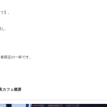
らて
】。
使用し、
、春限定の一杯です。
夜カフェ概要