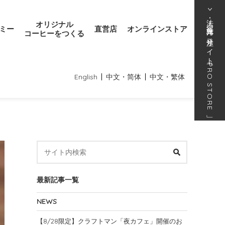
法人･得意先向け発注サイト
オリジナル
ミー
直営店
オンラインストア
コーヒーをつくる
「
PRO STORE
English
中文・简体
中文・繁体
」
最新記事一覧
NEWS
【8/28限定】クラフトマン「夜カフェ」開催のお