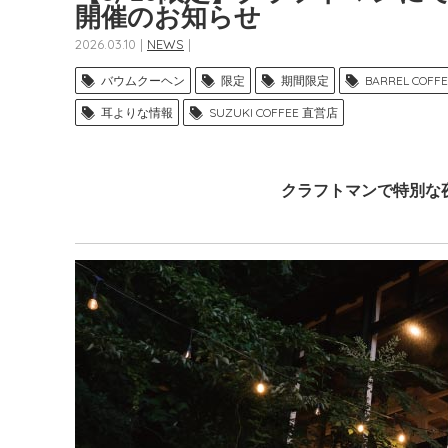
開催のお知らせ
2026.03.10 |
NEWS
|
バウムクーヘン
限定
期間限定
BARREL COFF
耳よりな情報
SUZUKI COFFEE 直営店
クラフトマンで特別な夜