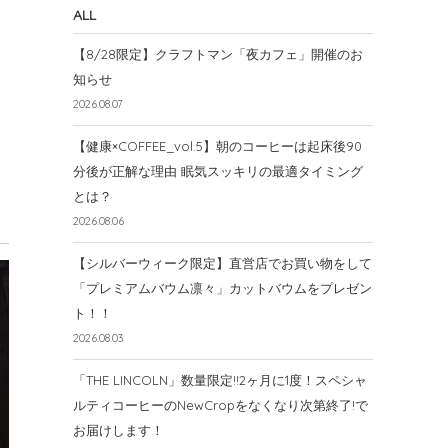
ALL
【8/28限定】クラフトマン「夜カフェ」開催のお
知らせ
2026.08.07
【健康×COFFEE_vol.5】朝のコーヒーは起床後90
分後が正解な理由 眠気スッキリの最適タイミング
とは？
2026.08.06
【シルバーウィーク限定】直営店でお買い物をして
「プレミアムバウム凛々」カットバウムをプレゼン
ト！！
2026.08.03
「THE LINCOLN」数量限定!!2ヶ月に1度！スペシャ
ルティコーヒーのNewCropをなくなり次第終了!で
お届けします！