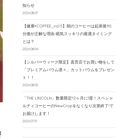
知らせ
2026.08.07
【健康×COFFEE_vol.5】朝のコーヒーは起床後90
分後が正解な理由 眠気スッキリの最適タイミング
とは？
2026.08.06
【シルバーウィーク限定】直営店でお買い物をして
「プレミアムバウム凛々」カットバウムをプレゼン
ト！！
2026.08.03
「THE LINCOLN」数量限定!!2ヶ月に1度！スペシャ
ルティコーヒーのNewCropをなくなり次第終了!で
お届けします！
2026.07.31