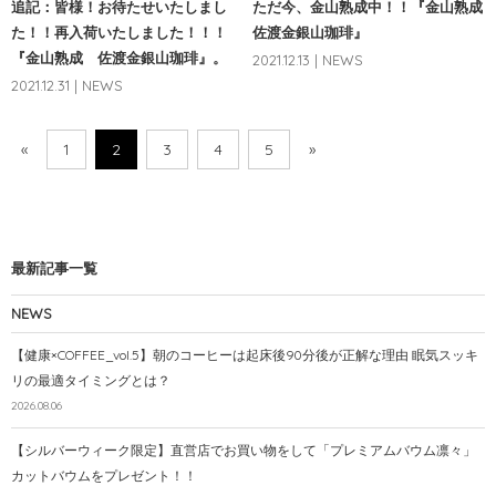
追記：皆様！お待たせいたしまし
ただ今、金山熟成中！！『金山熟成
た！！再入荷いたしました！！！
佐渡金銀山珈琲』
『金山熟成 佐渡金銀山珈琲』。
2021.12.13 | NEWS
2021.12.31 | NEWS
«
1
2
3
4
5
»
最新記事一覧
NEWS
【健康×COFFEE_vol.5】朝のコーヒーは起床後90分後が正解な理由 眠気スッキ
リの最適タイミングとは？
2026.08.06
【シルバーウィーク限定】直営店でお買い物をして「プレミアムバウム凛々」
カットバウムをプレゼント！！