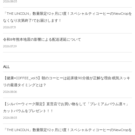
2026.08.03
「THE LINCOLN」数量限定!!2ヶ月に1度！スペシャルティコーヒーのNewCropを
なくなり次第終了!でお届けします！
2026.07.31
令和8年熊本地震の影響による配送遅延について
2026.07.29
ALL
【健康×COFFEE_vol.5】朝のコーヒーは起床後90分後が正解な理由 眠気スッキ
リの最適タイミングとは？
2026.08.06
【シルバーウィーク限定】直営店でお買い物をして「プレミアムバウム凛々」
カットバウムをプレゼント！！
2026.08.03
「THE LINCOLN」数量限定!!2ヶ月に1度！スペシャルティコーヒーのNewCropを