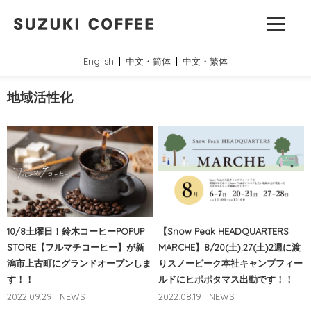
English
中文・简体
中文・繁体
地域活性化
10/8土曜日！鈴木コーヒーPOPUP
【Snow Peak HEADQUARTERS
STORE【フルマチコーヒー】が新
MARCHE】8/20(土).27(土)2週に渡
潟市上古町にグランドオープンしま
りスノーピーク本社キャンプフィー
す！！
ルドにヒポポタマス出動です！！
2022.09.29 | NEWS
2022.08.19 | NEWS