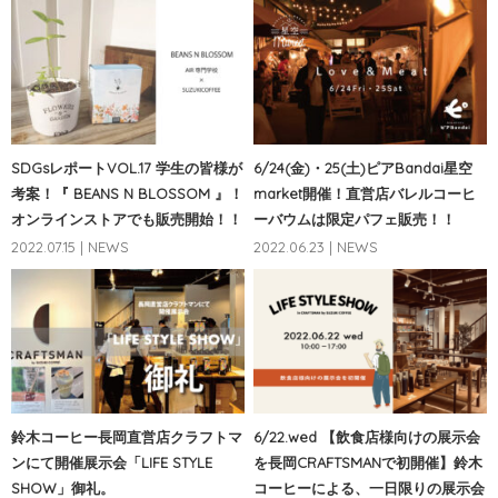
SDGsレポートVOL.17 学生の皆様が
6/24(金)・25(土)ピアBandai星空
考案！『 BEANS N BLOSSOM 』！
market開催！直営店バレルコーヒ
オンラインストアでも販売開始！！
ーバウムは限定パフェ販売！！
2022.07.15 | NEWS
2022.06.23 | NEWS
鈴木コーヒー長岡直営店クラフトマ
6/22.wed 【飲食店様向けの展示会
ンにて開催展示会「LIFE STYLE
を長岡CRAFTSMANで初開催】鈴木
SHOW」御礼。
コーヒーによる、一日限りの展示会