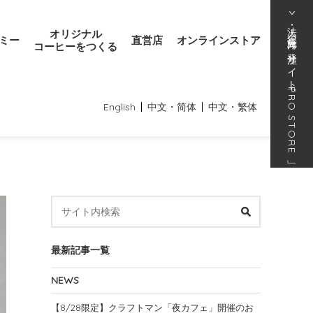
法人･得意先向け発注サイト
オリジナル
ミー
直営店
オンラインストア
コーヒーをつくる
「
PRO STORE
English
中文・简体
中文・繁体
」
最新記事一覧
NEWS
【8/28限定】クラフトマン「夜カフェ」開催のお