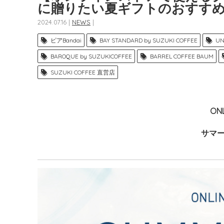
に贈りたい夏ギフトのおすす
2024.07.16 |
NEWS
|
ピアBandai
BAY STANDARD by SUZUKI COFFEE
UN
BAROQUE by SUZUKICOFFEE
BARREL COFFEE BAUM
SUZUKI COFFEE 直営店
ON
サマ