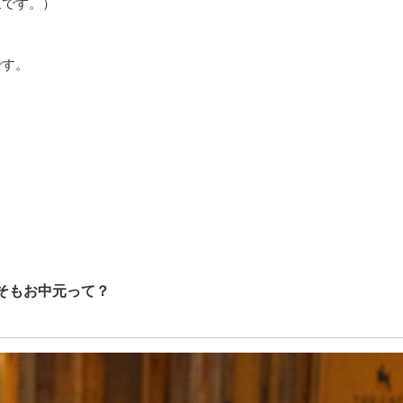
象です。）
です。
そもお中元って？