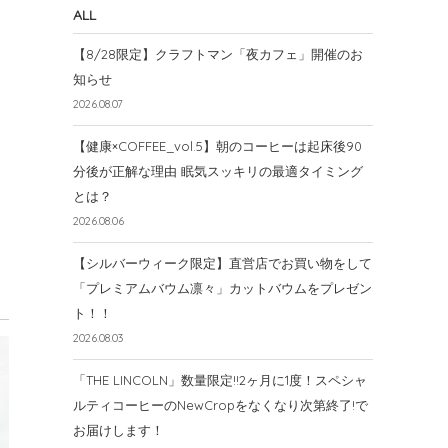
ALL
【8/28限定】クラフトマン「夜カフェ」開催のお
知らせ
2026.08.07
【健康×COFFEE_vol.5】朝のコーヒーは起床後90
分後が正解な理由 眠気スッキリの最適タイミング
とは？
2026.08.06
【シルバーウィーク限定】直営店でお買い物をして
「プレミアムバウム凛々」カットバウムをプレゼン
ト！！
2026.08.03
「THE LINCOLN」数量限定!!2ヶ月に1度！スペシャ
ルティコーヒーのNewCropをなくなり次第終了!で
お届けします！