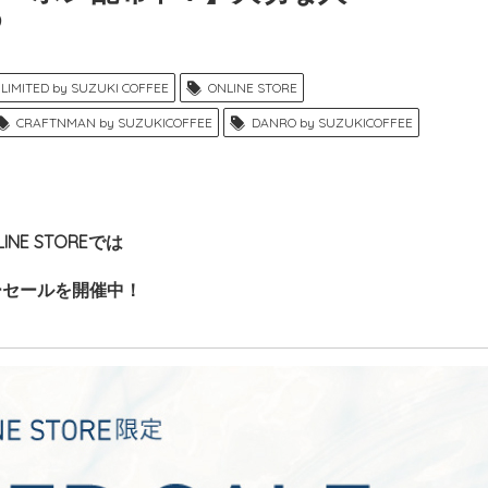
め
LIMITED by SUZUKI COFFEE
ONLINE STORE
CRAFTNMAN by SUZUKICOFFEE
DANRO by SUZUKICOFFEE
LINE STOREでは
ーセールを開催中！