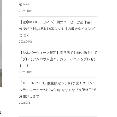
知らせ
2026.08.07
【健康×COFFEE_vol.5】朝のコーヒーは起床後90
分後が正解な理由 眠気スッキリの最適タイミング
とは？
2026.08.06
【シルバーウィーク限定】直営店でお買い物をして
「プレミアムバウム凛々」カットバウムをプレゼン
ト！！
2026.08.03
「THE LINCOLN」数量限定!!2ヶ月に1度！スペシャ
ルティコーヒーのNewCropをなくなり次第終了!で
お届けします！
2026.07.31