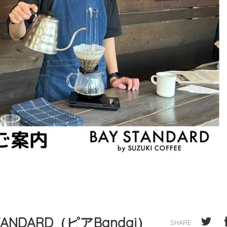
ANDARD（ピアBandai）
SHARE