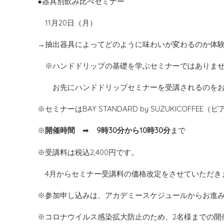
●器具別飲み比べセミナー
11月20日（月）
→抽出器具によってどのように味わいが変わるのか体
※ハンドドリップの基礎を学ぶセミナーではありま
お先にハンドドリップセミナーを
受講されるのを
※セミナーはBAY STANDARD by SUZUKICOFFEE
※
開催時間
➡
9時30分から10時30分
まで
※受講料は税込2,400円です。
4月からセミナー受講料の価格改定をさせていただき
※参加申し込みは、アカデミースケジュールからお進
※コロナウイルス感染拡大防止のため、2名様までの開