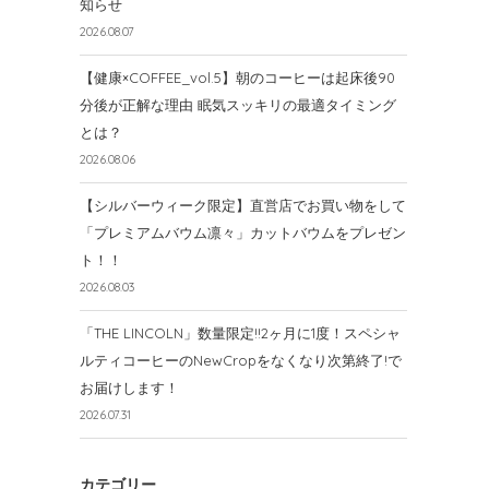
知らせ
2026.08.07
【健康×COFFEE_vol.5】朝のコーヒーは起床後90
分後が正解な理由 眠気スッキリの最適タイミング
とは？
2026.08.06
【シルバーウィーク限定】直営店でお買い物をして
「プレミアムバウム凛々」カットバウムをプレゼン
ト！！
2026.08.03
「THE LINCOLN」数量限定!!2ヶ月に1度！スペシャ
ルティコーヒーのNewCropをなくなり次第終了!で
お届けします！
2026.07.31
カテゴリー