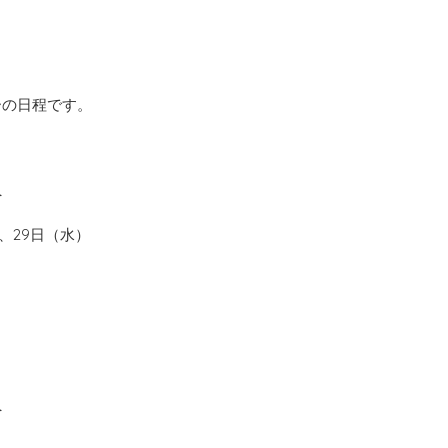
ーの日程です。
へ
、29日（水）
へ