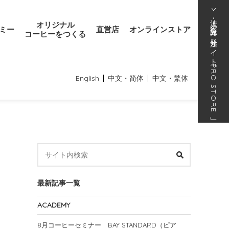
法人･得意先向け発注サイト
オリジナル
ミー
直営店
オンラインストア
コーヒーをつくる
「
PRO STORE
English
中文・简体
中文・繁体
」
最新記事一覧
ACADEMY
8月コーヒーセミナー BAY STANDARD（ピア