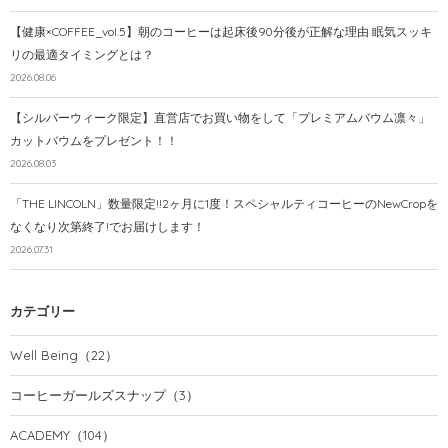
【健康×COFFEE_vol.5】朝のコーヒーは起床後90分後が正解な理由 眠気スッキ
リの最適タイミングとは？
2026.08.06
【シルバーウィーク限定】直営店でお買い物をして「プレミアムバウム凛々」
カットバウムをプレゼント！！
2026.08.03
「THE LINCOLN」数量限定!!2ヶ月に1度！スペシャルティコーヒーのNewCropを
なくなり次第終了!でお届けします！
2026.07.31
カテゴリー
Well Being
（22）
コーヒーガールズスナップ
（3）
ACADEMY
（104）