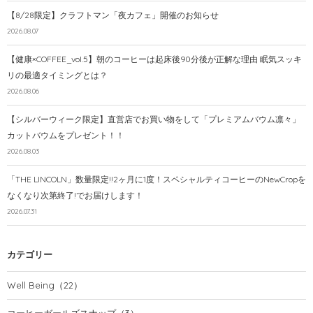
【8/28限定】クラフトマン「夜カフェ」開催のお知らせ
2026.08.07
【健康×COFFEE_vol.5】朝のコーヒーは起床後90分後が正解な理由 眠気スッキ
リの最適タイミングとは？
2026.08.06
【シルバーウィーク限定】直営店でお買い物をして「プレミアムバウム凛々」
カットバウムをプレゼント！！
2026.08.03
「THE LINCOLN」数量限定!!2ヶ月に1度！スペシャルティコーヒーのNewCropを
なくなり次第終了!でお届けします！
2026.07.31
カテゴリー
Well Being
（22）
コーヒーガールズスナップ
（3）