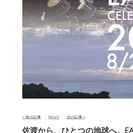
< 前の記事
NEWS
次の記事 >
佐渡から、ひとつの地球へ。EARTH C