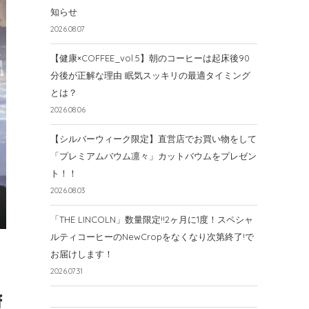
知らせ
2026.08.07
【健康×COFFEE_vol.5】朝のコーヒーは起床後90
分後が正解な理由 眠気スッキリの最適タイミング
とは？
2026.08.06
【シルバーウィーク限定】直営店でお買い物をして
「プレミアムバウム凛々」カットバウムをプレゼン
ト！！
2026.08.03
「THE LINCOLN」数量限定!!2ヶ月に1度！スペシャ
ルティコーヒーのNewCropをなくなり次第終了!で
お届けします！
2026.07.31