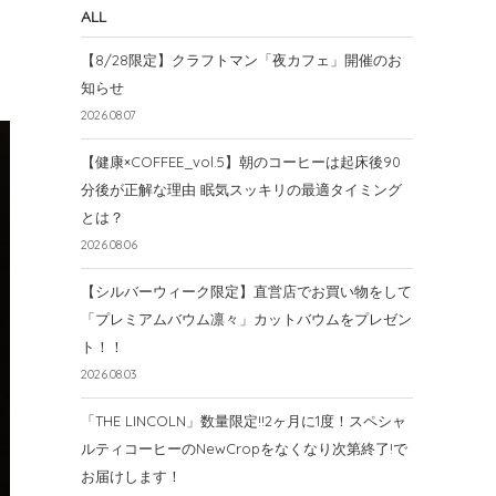
ALL
【8/28限定】クラフトマン「夜カフェ」開催のお
知らせ
2026.08.07
【健康×COFFEE_vol.5】朝のコーヒーは起床後90
分後が正解な理由 眠気スッキリの最適タイミング
とは？
2026.08.06
【シルバーウィーク限定】直営店でお買い物をして
「プレミアムバウム凛々」カットバウムをプレゼン
ト！！
2026.08.03
「THE LINCOLN」数量限定!!2ヶ月に1度！スペシャ
ルティコーヒーのNewCropをなくなり次第終了!で
お届けします！