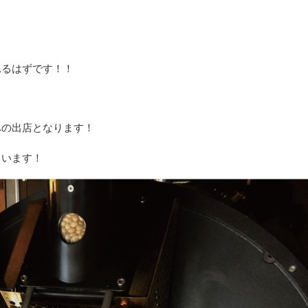
れるはずです！！
への出店となります！
ています！