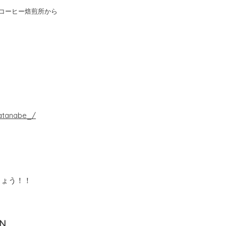
コーヒー焙煎所から
atanabe_/
しょう！！
ON