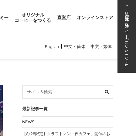
法人･得意先向け発注サイト
オリジナル
ミー
直営店
オンラインストア
コーヒーをつくる
「
PRO STORE
English
中文・简体
中文・繁体
」
最新記事一覧
NEWS
【8/28限定】クラフトマン「夜カフェ」開催のお