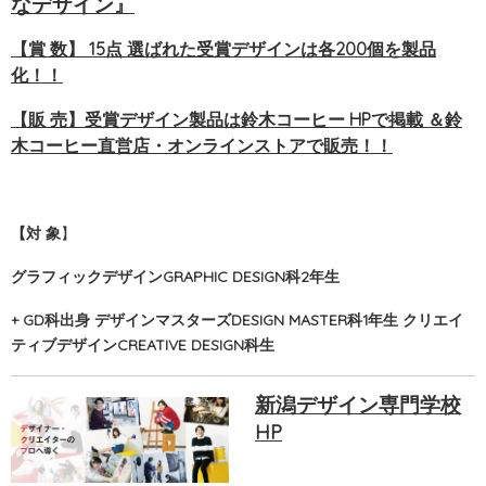
なデザイン』
【賞 数】 15点 選ばれた受賞デザインは各200個を製品
化！！
【販 売】受賞デザイン製品は
鈴木コーヒー HPで掲載 ＆鈴
木コーヒー直営店・オンラインストアで販売！！
【対 象
】
グラフィックデザイン
GRAPHIC DESIGN
科2年生
+ GD科出身 デザインマスターズ
DESIGN MASTER
科1年生 クリエイ
ティブデザイン
CREATIVE DESIGN
科生
新潟デザイン専門学校
HP