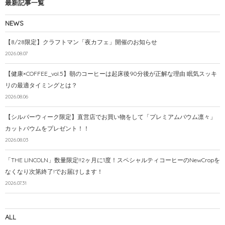
最新記事一覧
NEWS
【8/28限定】クラフトマン「夜カフェ」開催のお知らせ
2026.08.07
【健康×COFFEE_vol.5】朝のコーヒーは起床後90分後が正解な理由 眠気スッキ
リの最適タイミングとは？
2026.08.06
【シルバーウィーク限定】直営店でお買い物をして「プレミアムバウム凛々」
カットバウムをプレゼント！！
2026.08.03
「THE LINCOLN」数量限定!!2ヶ月に1度！スペシャルティコーヒーのNewCropを
なくなり次第終了!でお届けします！
2026.07.31
ALL