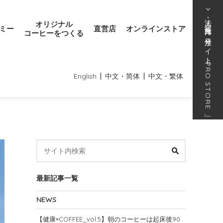
法人･得意先向け発注サイト
オリジナル
ミー
直営店
オンラインストア
コーヒーをつくる
「
PRO STORE
English
中文・简体
中文・繁体
」
最新記事一覧
NEWS
【健康×COFFEE_vol.5】朝のコーヒーは起床後90