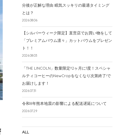
分後が正解な理由 眠気スッキリの最適タイミング
とは？
2026.08.06
【シルバーウィーク限定】直営店でお買い物をして
「プレミアムバウム凛々」カットバウムをプレゼン
ト！！
2026.08.03
「THE LINCOLN」数量限定!!2ヶ月に1度！スペシャ
ルティコーヒーのNewCropをなくなり次第終了!で
お届けします！
2026.07.31
令和8年熊本地震の影響による配送遅延について
2026.07.29
ALL