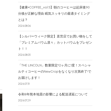
【健康×COFFEE_vol.5】朝のコーヒーは起床後90
分後が正解な理由 眠気スッキリの最適タイミング
とは？
2026.08.06
【シルバーウィーク限定】直営店でお買い物をして
「プレミアムバウム凛々」カットバウムをプレゼン
ト！！
2026.08.03
「THE LINCOLN」数量限定!!2ヶ月に1度！スペシャ
ルティコーヒーのNewCropをなくなり次第終了!で
お届けします！
2026.07.31
令和8年熊本地震の影響による配送遅延について
2026.07.29