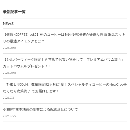
最新記事一覧
NEWS
【健康×COFFEE_vol.5】朝のコーヒーは起床後90分後が正解な理由 眠気スッキ
リの最適タイミングとは？
2026.08.06
【シルバーウィーク限定】直営店でお買い物をして「プレミアムバウム凛々」
カットバウムをプレゼント！！
2026.08.03
「THE LINCOLN」数量限定!!2ヶ月に1度！スペシャルティコーヒーのNewCropを
なくなり次第終了!でお届けします！
2026.07.31
令和8年熊本地震の影響による配送遅延について
2026.07.29