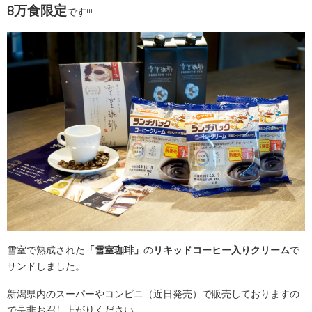
8万食限定
です!!!
雪室で熟成された
「雪室珈琲」
の
リキッドコーヒー入りクリーム
で
サンドしました。
新潟県内のスーパーやコンビニ（近日発売）で販売しておりますの
で是非お召し上がりください。