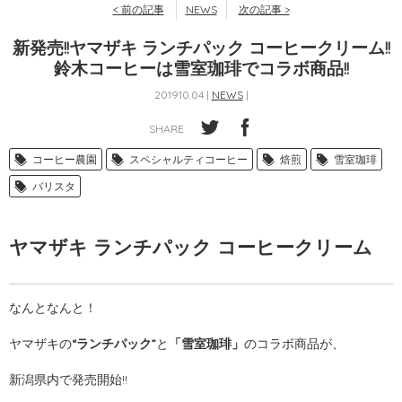
< 前の記事
NEWS
次の記事 >
新発売!!ヤマザキ ランチパック コーヒークリーム!!
鈴木コーヒーは雪室珈琲でコラボ商品!!
2019.10.04 |
NEWS
|
SHARE
コーヒー農園
スペシャルティコーヒー
焙煎
雪室珈琲
バリスタ
ヤマザキ ランチパック コーヒークリーム
なんとなんと！
ヤマザキの
“ランチパック”
と
「雪室珈琲」
のコラボ商品が、
新潟県内で発売開始!!