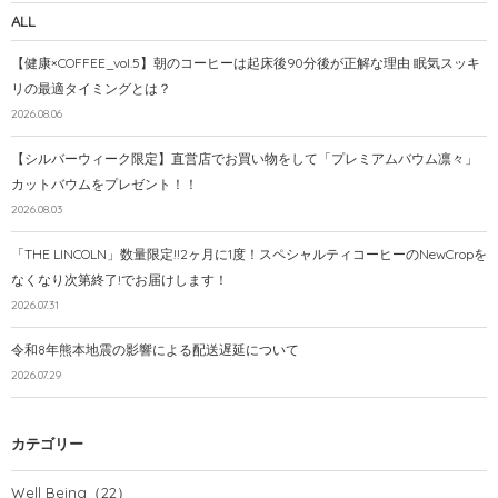
ALL
【健康×COFFEE_vol.5】朝のコーヒーは起床後90分後が正解な理由 眠気スッキ
リの最適タイミングとは？
2026.08.06
【シルバーウィーク限定】直営店でお買い物をして「プレミアムバウム凛々」
カットバウムをプレゼント！！
2026.08.03
「THE LINCOLN」数量限定!!2ヶ月に1度！スペシャルティコーヒーのNewCropを
なくなり次第終了!でお届けします！
2026.07.31
令和8年熊本地震の影響による配送遅延について
2026.07.29
カテゴリー
Well Being
（22）