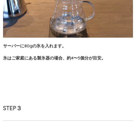
サーバーに80gの氷を入れます。
氷はご家庭にある製氷器の場合、約4〜5個分が目安。
STEP３