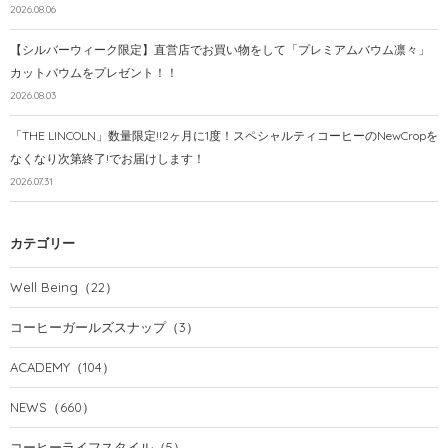
2026.08.06
【シルバーウィーク限定】直営店でお買い物をして「プレミアムバウム凛々」
カットバウムをプレゼント！！
2026.08.03
「THE LINCOLN」数量限定!!2ヶ月に1度！スペシャルティコーヒーのNewCropを
なくなり次第終了!でお届けします！
2026.07.31
カテゴリー
Well Being
（22）
コーヒーガールズスナップ
（3）
ACADEMY
（104）
NEWS
（660）
コーヒーライフスタイル
（5）