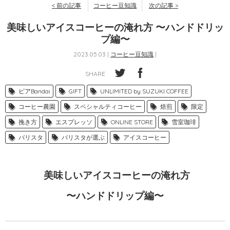
< 前の記事
コーヒー豆知識
次の記事 >
美味しいアイスコーヒーの淹れ方 〜ハンドドリッ
プ編〜
2023.05.03 |
コーヒー豆知識
|
SHARE
ピアBandai
GIFT
UNLIMITED by SUZUKI COFFEE
コーヒー農園
スペシャルティコーヒー
焙煎
限定
挽き方
エスプレッソ
ONLINE STORE
雪室珈琲
バリスタ
バリスタが選ぶ
アイスコーヒー
美味しいアイスコーヒーの淹れ方
〜ハンドドリップ編〜