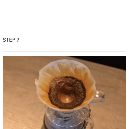
STEP７