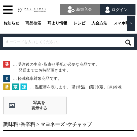
新規入会
ログイン
お知らせ
商品検索
耳より情報
レシピ
入会方法
スマホ時の
＞
受
… 受注後の生産･取寄せ手配が必要な商品です。
発送までにお時間頂きます。
8
… 軽減税率対象商品です。
常
蔵
凍
… 温度帯を表します。[常]常温、[蔵]冷蔵、[凍]冷凍
写真を
表示する
調味料･香辛料 > マヨネーズ･ケチャップ