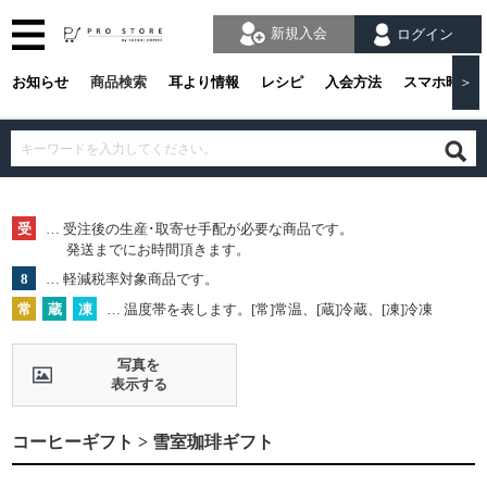
新規入会
ログイン
お知らせ
商品検索
耳より情報
レシピ
入会方法
スマホ時の
＞
受
… 受注後の生産･取寄せ手配が必要な商品です。
発送までにお時間頂きます。
8
… 軽減税率対象商品です。
常
蔵
凍
… 温度帯を表します。[常]常温、[蔵]冷蔵、[凍]冷凍
写真を
表示する
コーヒーギフト > 雪室珈琲ギフト