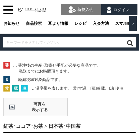
新規入会
ログイン
お知らせ
商品検索
耳より情報
レシピ
入会方法
スマホ時の
＞
受
… 受注後の生産･取寄せ手配が必要な商品です。
発送までにお時間頂きます。
8
… 軽減税率対象商品です。
常
蔵
凍
… 温度帯を表します。[常]常温、[蔵]冷蔵、[凍]冷凍
写真を
表示する
紅茶･ココア･お茶 > 日本茶･中国茶