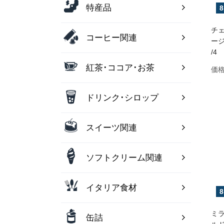
特産品
8
チ
コーヒー関連
ージ
/4
紅茶･ココア･お茶
価格
ドリンク･シロップ
スイーツ関連
ソフトクリーム関連
イタリア食材
8
ミラ
缶詰