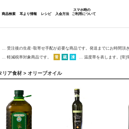
スマホ時の
商品検索
耳より情報
レシピ
入会方法
ご利用について
… 受注後の生産･取寄せ手配が必要な商品です。
発送までにお時間頂
… 軽減税率対象商品です。
常
蔵
凍
… 温度帯を表します。[常]常
タリア食材 > オリーブオイル