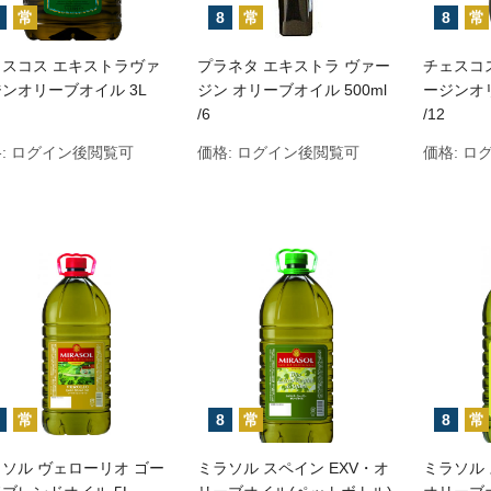
常
8
常
8
常
ェスコス エキストラヴァ
プラネタ エキストラ ヴァー
チェスコ
ンオリーブオイル 3L
ジン オリーブオイル 500ml
ージンオリ
/6
/12
:
ログイン後閲覧可
価格:
ログイン後閲覧可
価格:
ロ
常
8
常
8
常
ソル ヴェローリオ ゴー
ミラソル スペイン EXV・オ
ミラソル