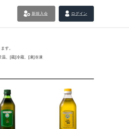
新規入会
ログイン
きます。
温、[蔵]冷蔵、[凍]冷凍