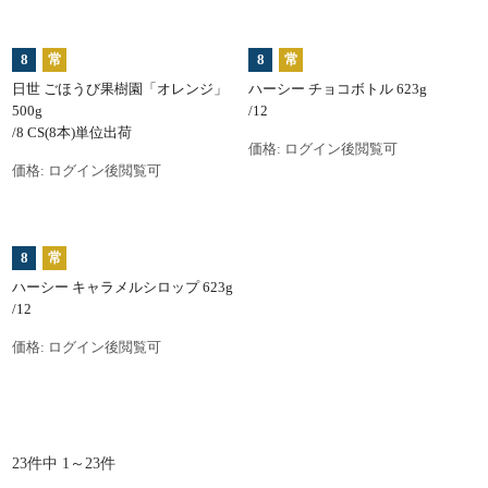
8
常
8
常
日世 ごほうび果樹園「オレンジ」
ハーシー チョコボトル 623g
500g
/12
/8 CS(8本)単位出荷
価格:
ログイン後閲覧可
価格:
ログイン後閲覧可
8
常
ハーシー キャラメルシロップ 623g
/12
価格:
ログイン後閲覧可
23件中 1～23件