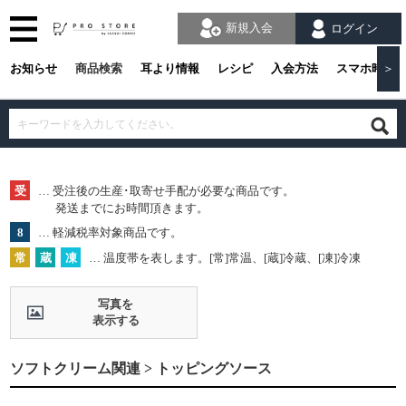
新規入会
ログイン
お知らせ
商品検索
耳より情報
レシピ
入会方法
スマホ時の
＞
受
… 受注後の生産･取寄せ手配が必要な商品です。
発送までにお時間頂きます。
8
… 軽減税率対象商品です。
常
蔵
凍
… 温度帯を表します。[常]常温、[蔵]冷蔵、[凍]冷凍
写真を
表示する
ソフトクリーム関連 > トッピングソース