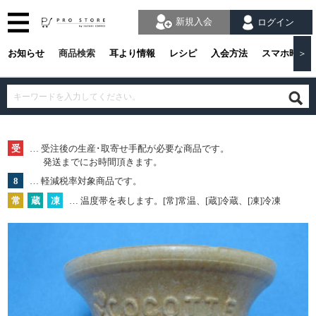
新規入会
ログイン
お知らせ
商品検索
耳より情報
レシピ
入会方法
スマホ時の
＞
受
… 受注後の生産･取寄せ手配が必要な商品です。
発送までにお時間頂きます。
8
… 軽減税率対象商品です。
常
蔵
凍
… 温度帯を表します。[常]常温、[蔵]冷蔵、[凍]冷凍