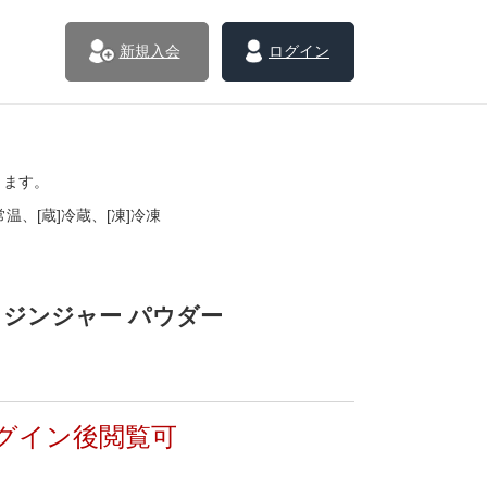
新規入会
ログイン
きます。
温、[蔵]冷蔵、[凍]冷凍
N ジンジャー パウダー
グイン後閲覧可