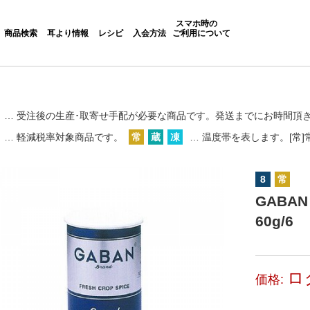
スマホ時の
商品検索
耳より情報
レシピ
入会方法
ご利用について
… 受注後の生産･取寄せ手配が必要な商品です。
発送までにお時間頂
… 軽減税率対象商品です。
常
蔵
凍
… 温度帯を表します。[常]常
8
常
GABA
60g/6
ロ
価格: