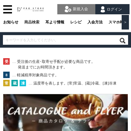
新規入会
ログイン
お知らせ
商品検索
耳より情報
レシピ
入会方法
スマホ時の
＞
受
… 受注後の生産･取寄せ手配が必要な商品です。
発送までにお時間頂きます。
8
… 軽減税率対象商品です。
常
蔵
凍
… 温度帯を表します。[常]常温、[蔵]冷蔵、[凍]冷凍