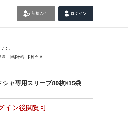
新規入会
ログイン
きます。
温、[蔵]冷蔵、[凍]冷凍
シャ専用スリーブ80枚×15袋
グイン後閲覧可