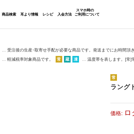
スマホ時の
商品検索
耳より情報
レシピ
入会方法
ご利用について
… 受注後の生産･取寄せ手配が必要な商品です。
発送までにお時間頂
… 軽減税率対象商品です。
常
蔵
凍
… 温度帯を表します。[常]常
常
ラングド
ロ
価格: