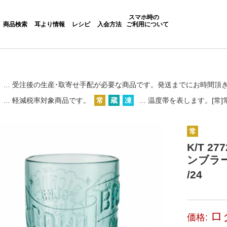
スマホ時の
商品検索
耳より情報
レシピ
入会方法
ご利用について
… 受注後の生産･取寄せ手配が必要な商品です。
発送までにお時間頂
… 軽減税率対象商品です。
常
蔵
凍
… 温度帯を表します。[常]常
常
K/T 
ンブラ
/24
ロ
価格: