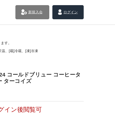
新規入会
ログイン
きます。
温、[蔵]冷蔵、[凍]冷凍
27724 コールドブリュー コーヒータ
ー ターコイズ
グイン後閲覧可