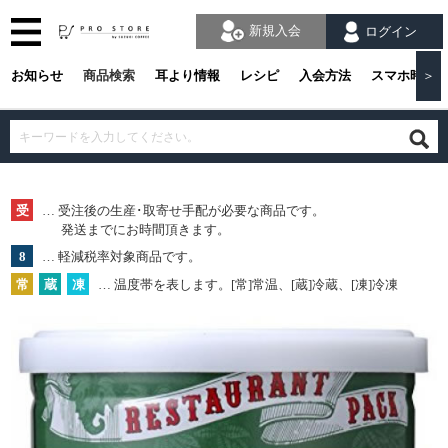
新規入会
ログイン
お知らせ
商品検索
耳より情報
レシピ
入会方法
スマホ時の
＞
受
… 受注後の生産･取寄せ手配が必要な商品です。
発送までにお時間頂きます。
8
… 軽減税率対象商品です。
常
蔵
凍
… 温度帯を表します。[常]常温、[蔵]冷蔵、[凍]冷凍