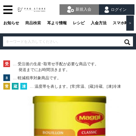
新規入会
ログイン
お知らせ
商品検索
耳より情報
レシピ
入会方法
スマホ時の
＞
受
… 受注後の生産･取寄せ手配が必要な商品です。
発送までにお時間頂きます。
8
… 軽減税率対象商品です。
常
蔵
凍
… 温度帯を表します。[常]常温、[蔵]冷蔵、[凍]冷凍