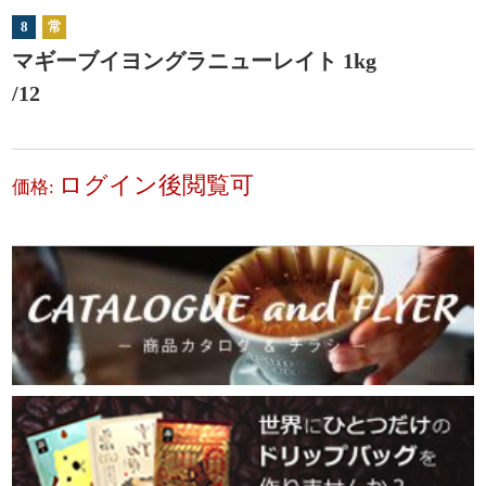
8
常
マギーブイヨングラニューレイト 1kg
/12
ログイン後閲覧可
価格: