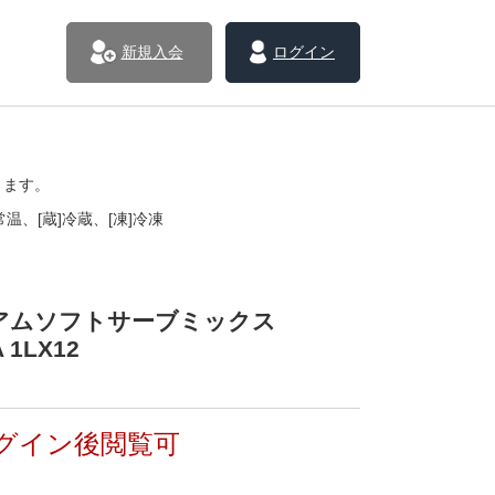
新規入会
ログイン
きます。
温、[蔵]冷蔵、[凍]冷凍
アムソフトサーブミックス
 1LX12
グイン後閲覧可