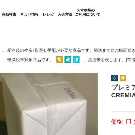
スマホ時の
商品検索
耳より情報
レシピ
入会方法
ご利用について
… 受注後の生産･取寄せ手配が必要な商品です。
発送までにお時間頂
… 軽減税率対象商品です。
常
蔵
凍
… 温度帯を表します。[常]常
8
常
プレミ
CREMIA
ロ
価格: