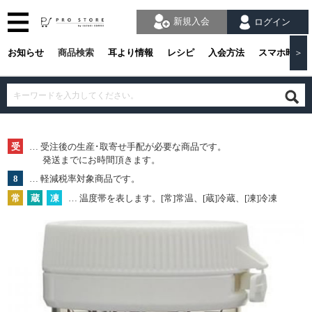
新規入会
ログイン
お知らせ
商品検索
耳より情報
レシピ
入会方法
スマホ時の
＞
受
… 受注後の生産･取寄せ手配が必要な商品です。
発送までにお時間頂きます。
8
… 軽減税率対象商品です。
常
蔵
凍
… 温度帯を表します。[常]常温、[蔵]冷蔵、[凍]冷凍