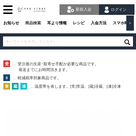
新規入会
ログイン
お知らせ
商品検索
耳より情報
レシピ
入会方法
スマホ時の
＞
受
… 受注後の生産･取寄せ手配が必要な商品です。
発送までにお時間頂きます。
8
… 軽減税率対象商品です。
常
蔵
凍
… 温度帯を表します。[常]常温、[蔵]冷蔵、[凍]冷凍