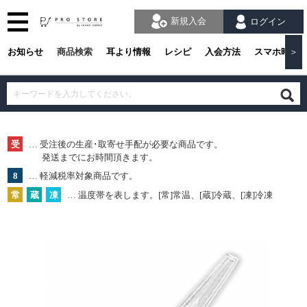
新規入会
ログイン
お知らせ
商品検索
耳より情報
レシピ
入会方法
スマホ時の
＞
受
… 受注後の生産･取寄せ手配が必要な商品です。
発送までにお時間頂きます。
8
… 軽減税率対象商品です。
常
蔵
凍
… 温度帯を表します。[常]常温、[蔵]冷蔵、[凍]冷凍