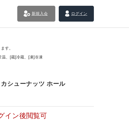
新規入会
ログイン
きます。
温、[蔵]冷蔵、[凍]冷凍
N カシューナッツ ホール
グイン後閲覧可