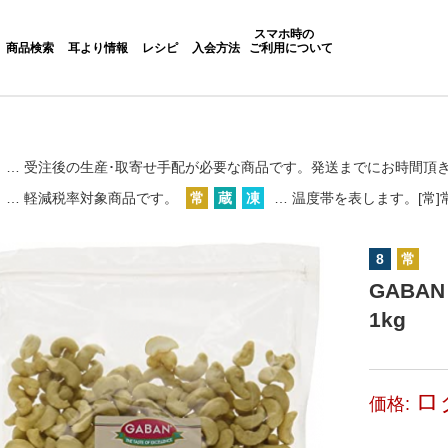
スマホ時の
商品検索
耳より情報
レシピ
入会方法
ご利用について
… 受注後の生産･取寄せ手配が必要な商品です。
発送までにお時間頂
… 軽減税率対象商品です。
常
蔵
凍
… 温度帯を表します。[常]常
8
常
GABA
1kg
ロ
価格: