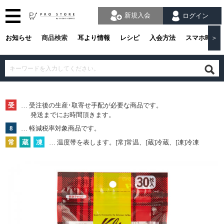
新規入会
ログイン
お知らせ
商品検索
耳より情報
レシピ
入会方法
スマホ時の
＞
受
… 受注後の生産･取寄せ手配が必要な商品です。
発送までにお時間頂きます。
8
… 軽減税率対象商品です。
常
蔵
凍
… 温度帯を表します。[常]常温、[蔵]冷蔵、[凍]冷凍