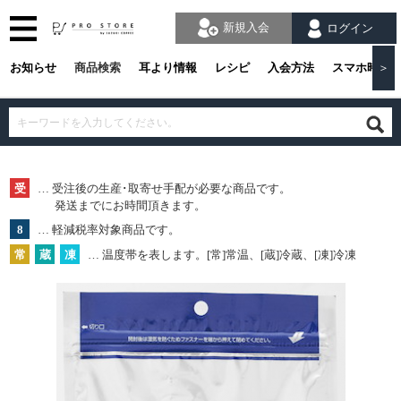
新規入会
ログイン
お知らせ
商品検索
耳より情報
レシピ
入会方法
スマホ時の
＞
受
… 受注後の生産･取寄せ手配が必要な商品です。
発送までにお時間頂きます。
8
… 軽減税率対象商品です。
常
蔵
凍
… 温度帯を表します。[常]常温、[蔵]冷蔵、[凍]冷凍