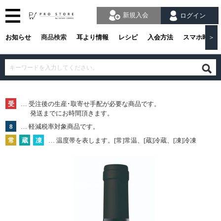
新規入会
ログイン
お知らせ
商品検索
耳より情報
レシピ
入会方法
スマホ時の
＞
受
… 受注後の生産･取寄せ手配が必要な商品です。
発送までにお時間頂きます。
8
… 軽減税率対象商品です。
常
蔵
凍
… 温度帯を表します。[常]常温、[蔵]冷蔵、[凍]冷凍