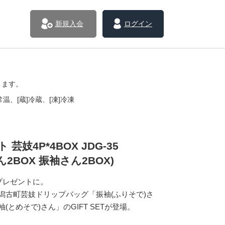
新規入会
ログイン
きます。
温、[蔵]冷蔵、[凍]冷凍
 芸妓4P*4BOX JDG-35
ん2BOX 振袖さん2BOX)
プレゼントに。
潟古町芸妓ドリップバッグ「振袖(ふりそで)さ
(とめそで)さん」のGIFT SETが登場。