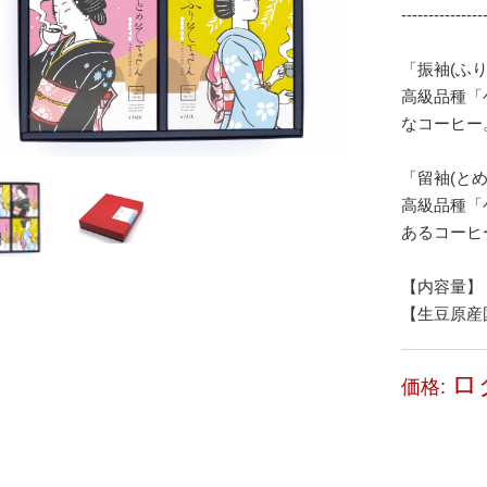
---------------
「振袖(ふ
高級品種「
なコーヒー
「留袖(と
高級品種「
あるコーヒ
【内容量】 10
【生豆原産
ロ
価格: