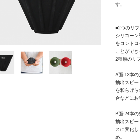
す。
■2つのリ
シリコーン
をコントロ
ことができ
2種類のリ
A面:12本
抽出スピー
を和らげら
合などにお
B面:24本
抽出スピー
スに変化し
め。