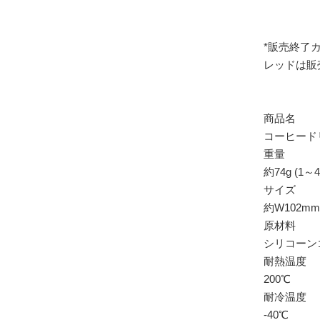
*販売終了
レッドは販
商品名
コーヒード
重量
約74g (1～
サイズ
約W102mm 
原材料
シリコーン
耐熱温度
200℃
耐冷温度
-40℃