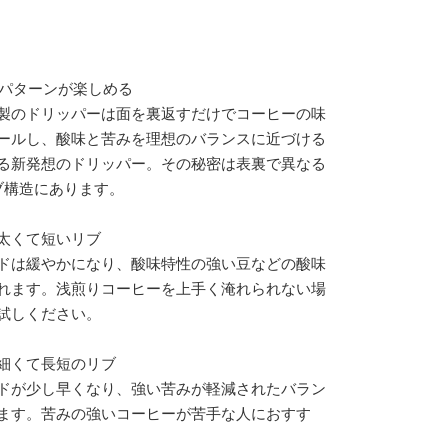
ブパターンが楽しめる
製のドリッパーは面を裏返すだけでコーヒーの味
ールし、酸味と苦みを理想のバランスに近づける
る新発想のドリッパー。その秘密は表裏で異なる
ブ構造にあります。
の太くて短いリブ
ドは緩やかになり、酸味特性の強い豆などの酸味
れます。浅煎りコーヒーを上手く淹れられない場
試しください。
の細くて長短のリブ
ドが少し早くなり、強い苦みが軽減されたバラン
ます。苦みの強いコーヒーが苦手な人におすす