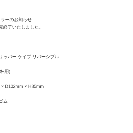
カラーのお知らせ
売終了いたしました。
リッパー ケイブ リバーシブル
4杯用)
× D102mm × H85mm
ゴム