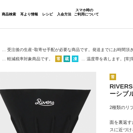
スマホ時の
商品検索
耳より情報
レシピ
入会方法
ご利用について
… 受注後の生産･取寄せ手配が必要な商品です。
発送までにお時間頂
… 軽減税率対象商品です。
常
蔵
凍
… 温度帯を表します。[常]常
常
RIVE
ーシブル
2種類のリ
面を裏返す
スに近づけ