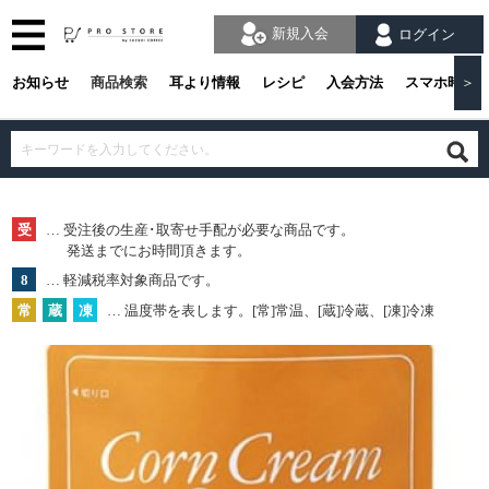
新規入会
ログイン
お知らせ
商品検索
耳より情報
レシピ
入会方法
スマホ時の
＞
受
… 受注後の生産･取寄せ手配が必要な商品です。
発送までにお時間頂きます。
8
… 軽減税率対象商品です。
常
蔵
凍
… 温度帯を表します。[常]常温、[蔵]冷蔵、[凍]冷凍