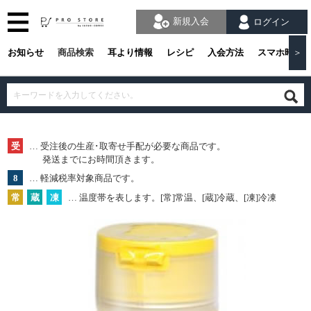
新規入会
ログイン
お知らせ
商品検索
耳より情報
レシピ
入会方法
スマホ時の
＞
受
… 受注後の生産･取寄せ手配が必要な商品です。
発送までにお時間頂きます。
8
… 軽減税率対象商品です。
常
蔵
凍
… 温度帯を表します。[常]常温、[蔵]冷蔵、[凍]冷凍