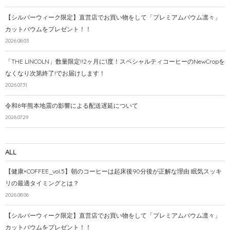
【シルバーウィーク限定】直営店でお買い物をして「プレミアムバウム凛々」
カットバウムをプレゼント！！
2026.08.03
「THE LINCOLN」数量限定!!2ヶ月に1度！スペシャルティコーヒーのNewCropを
なくなり次第終了!でお届けします！
2026.07.31
令和8年熊本地震の影響による配送遅延について
2026.07.29
ALL
【健康×COFFEE_vol.5】朝のコーヒーは起床後90分後が正解な理由 眠気スッキ
リの最適タイミングとは？
2026.08.06
【シルバーウィーク限定】直営店でお買い物をして「プレミアムバウム凛々」
カットバウムをプレゼント！！