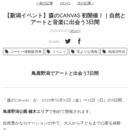
< 前の記事
NEWS
次の記事 >
【新潟イベント】森のCANVAS 初開催！｜自然と
アートと音楽に出会う3日間
2025.09.24 |
NEWS
|
SHARE
コーヒー移動販売車
イベント
耳よりな情報
地域活性化
鳥屋野潟でアートと出会う3日間
「森のcanvas」が、2025年10月10日（金）〜12日（日）の3日間、
鳥屋野潟公園 鐘木エリア
で初めて開催されます。
自然豊かなロケーションの中で、大人から子どもまで心躍る体験
を。