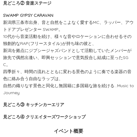
見どころ② 音楽ステージ
SWAMP GYPSY CARAVAN
新潟県三条市出身、音と自然をこよなく愛するMC、ラッパー、アウ
トドアプレゼンター SWAMP。
10代から音楽活動を続け、様々な音やロケーションに合わせるその
独創的なRAP(フリースタイル)が持ち味の彼と、
新潟を拠点にジプシージャズバンドとして活動していたメンバーが
旅先で偶然出逢い、即興セッションで意気投合し結成に至ったSG
C。
四季折々、時間の流れとともに変わる景色のように奏でる楽器の音
色に絡み合う自由なラップは、
自然の織りなす景色と同化し無国籍に多国籍な旅を続ける…Music to
Journey
見どころ③ キッチンカーエリア
見どころ④ クリエイターズワークショップ
イベント概要