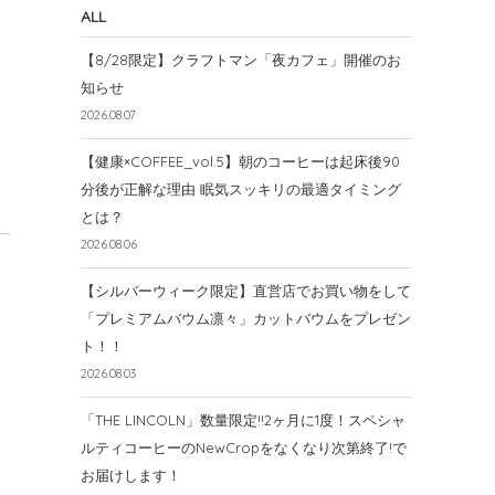
ALL
【8/28限定】クラフトマン「夜カフェ」開催のお
知らせ
2026.08.07
【健康×COFFEE_vol.5】朝のコーヒーは起床後90
分後が正解な理由 眠気スッキリの最適タイミング
とは？
2026.08.06
【シルバーウィーク限定】直営店でお買い物をして
「プレミアムバウム凛々」カットバウムをプレゼン
ト！！
2026.08.03
「THE LINCOLN」数量限定!!2ヶ月に1度！スペシャ
ルティコーヒーのNewCropをなくなり次第終了!で
お届けします！