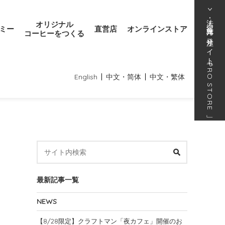
法人･得意先向け発注サイト
オリジナル
ミー
直営店
オンラインストア
コーヒーをつくる
「
PRO STORE
English
中文・简体
中文・繁体
」
最新記事一覧
NEWS
【8/28限定】クラフトマン「夜カフェ」開催のお