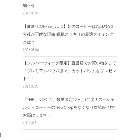
知らせ
2026.08.07
【健康×COFFEE_vol.5】朝のコーヒーは起床後90
分後が正解な理由 眠気スッキリの最適タイミング
とは？
2026.08.06
【シルバーウィーク限定】直営店でお買い物をして
「プレミアムバウム凛々」カットバウムをプレゼン
ト！！
2026.08.03
「THE LINCOLN」数量限定!!2ヶ月に1度！スペシャ
ルティコーヒーのNewCropをなくなり次第終了!で
お届けします！
2026.07.31