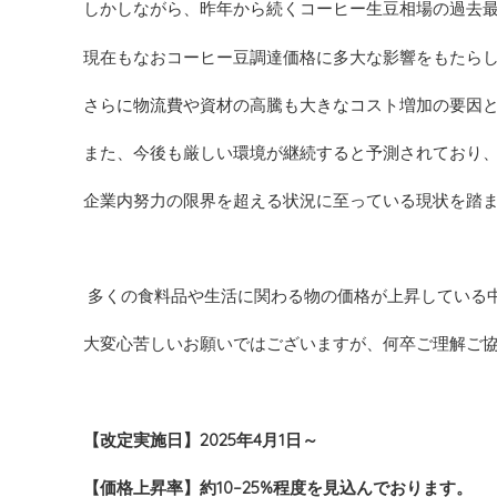
しかしながら、昨年から続くコーヒー生豆相場の過去
現在もなおコーヒー豆調達価格に多大な影響をもたら
さらに物流費や資材の高騰も大きなコスト増加の要因
また、今後も厳しい環境が継続すると予測されており
企業内努力の限界を超える状況に至っている現状を踏
多くの食料品や生活に関わる物の価格が上昇している
大変心苦しいお願いではございますが、何卒ご理解ご
【改定実施日】
2025
年
4
月
1
日～
【
価格上昇率
】
約
10
–
25
%
程度を見込んでおります。