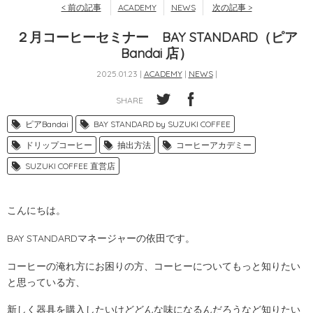
< 前の記事
ACADEMY
NEWS
次の記事 >
２月コーヒーセミナー BAY STANDARD（ピア
Bandai 店）
2025.01.23 |
ACADEMY
|
NEWS
|
SHARE
ピアBandai
BAY STANDARD by SUZUKI COFFEE
ドリップコーヒー
抽出方法
コーヒーアカデミー
SUZUKI COFFEE 直営店
こんにちは。
BAY STANDARDマネージャーの依田です。
コーヒーの淹れ方にお困りの方、コーヒーについてもっと知りたい
と思っている方、
新しく器具を購入したいけどどんな味になるんだろうなど知りたい