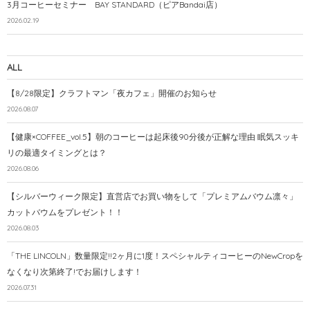
3月コーヒーセミナー BAY STANDARD（ピアBandai店）
2026.02.19
ALL
【8/28限定】クラフトマン「夜カフェ」開催のお知らせ
2026.08.07
【健康×COFFEE_vol.5】朝のコーヒーは起床後90分後が正解な理由 眠気スッキ
リの最適タイミングとは？
2026.08.06
【シルバーウィーク限定】直営店でお買い物をして「プレミアムバウム凛々」
カットバウムをプレゼント！！
2026.08.03
「THE LINCOLN」数量限定!!2ヶ月に1度！スペシャルティコーヒーのNewCropを
なくなり次第終了!でお届けします！
2026.07.31