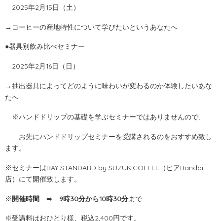
2025年2月15日（土）
→コーヒーの産地特性について学びたいというあなたへ
●器具別飲み比べセミナー
2025年2月16日（日）
→抽出器具によってどのように味わいが変わるのか体験したいあな
たへ
※ハンドドリップの基礎を学ぶセミナーではありませんので、
お先にハンドドリップセミナーを
受講されるのをおすすめ致し
ます。
※セミナーはBAY STANDARD by SUZUKICOFFEE（ピアBandai
店）にて開催致します。
※
開催時間
➡
9時30分から10時30分
まで
※受講料はおひとり様、税込2,400円です。