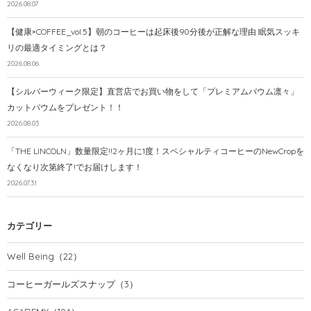
2026.08.07
【健康×COFFEE_vol.5】朝のコーヒーは起床後90分後が正解な理由 眠気スッキ
リの最適タイミングとは？
2026.08.06
【シルバーウィーク限定】直営店でお買い物をして「プレミアムバウム凛々」
カットバウムをプレゼント！！
2026.08.03
「THE LINCOLN」数量限定!!2ヶ月に1度！スペシャルティコーヒーのNewCropを
なくなり次第終了!でお届けします！
2026.07.31
カテゴリー
Well Being
（22）
コーヒーガールズスナップ
（3）