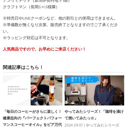
アンリミテッド（新潟伊勢丹地下1階）
クラフトマン（長岡S.H.S様隣）
※特売日やLINEクーポンなど、他の割引との併用はできません。
※準備数が無くなり次第、販売終了となりますのでご了承くださ
い。
※ラッピング対応は不可となります。
人気商品ですので、お早めにご来店ください！
関連記事はこちら！
「毎日のコーヒーがさらに楽しく！
やってみたシリーズ！「珈琲を漬け
健康志向の『パーフェクトパフォー
て焼いてみたっ☆」
マンスコーヒーオイル』をピア万代
2024.09.07 | やってみたシリーズ