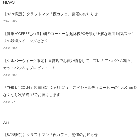
NEWS
【8/28限定】クラフトマン「夜カフェ」開催のお知らせ
2026.08.07
【健康×COFFEE_vol.5】朝のコーヒーは起床後90分後が正解な理由 眠気スッキ
リの最適タイミングとは？
2026.08.06
【シルバーウィーク限定】直営店でお買い物をして「プレミアムバウム凛々」
カットバウムをプレゼント！！
2026.08.03
「THE LINCOLN」数量限定!!2ヶ月に1度！スペシャルティコーヒーのNewCropを
なくなり次第終了!でお届けします！
2026.07.31
ALL
【8/28限定】クラフトマン「夜カフェ」開催のお知らせ