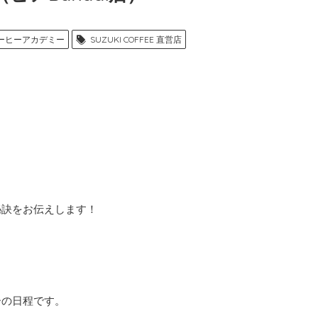
ーヒーアカデミー
SUZUKI COFFEE 直営店
秘訣をお伝えします！
ーの日程です。