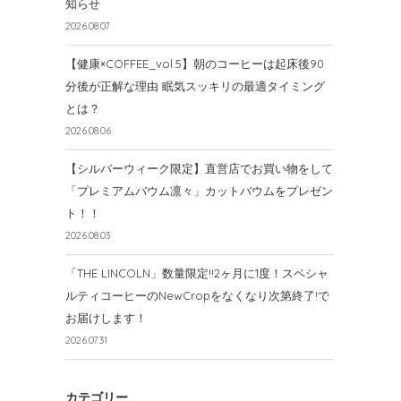
知らせ
2026.08.07
【健康×COFFEE_vol.5】朝のコーヒーは起床後90
分後が正解な理由 眠気スッキリの最適タイミング
とは？
2026.08.06
【シルバーウィーク限定】直営店でお買い物をして
「プレミアムバウム凛々」カットバウムをプレゼン
ト！！
2026.08.03
「THE LINCOLN」数量限定!!2ヶ月に1度！スペシャ
ルティコーヒーのNewCropをなくなり次第終了!で
お届けします！
2026.07.31
カテゴリー