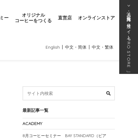
法人･得意先向け発注サイト
オリジナル
ミー
直営店
オンラインストア
コーヒーをつくる
「
PRO STORE
English
中文・简体
中文・繁体
」
最新記事一覧
ACADEMY
8月コーヒーセミナー BAY STANDARD（ピア