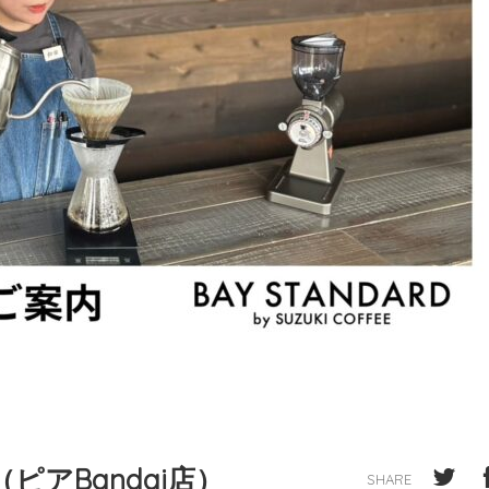
（ピアBandai店）
SHARE