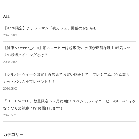
ALL
【8/28限定】クラフトマン「夜カフェ」開催のお知らせ
2026.08.07
【健康×COFFEE_vol.5】朝のコーヒーは起床後90分後が正解な理由 眠気スッキ
リの最適タイミングとは？
2026.08.06
【シルバーウィーク限定】直営店でお買い物をして「プレミアムバウム凛々」
カットバウムをプレゼント！！
2026.08.03
「THE LINCOLN」数量限定!!2ヶ月に1度！スペシャルティコーヒーのNewCropを
なくなり次第終了!でお届けします！
2026.07.31
カテゴリー