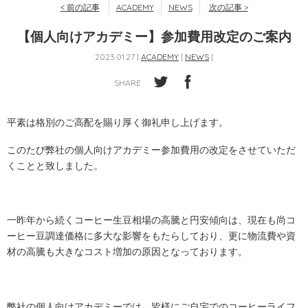
< 前の記事
ACADEMY
NEWS
次の記事 >
【個人向けアカデミー】参加費用改定のご案内
2023.01.27 |
ACADEMY
|
NEWS
|
SHARE
平素は格別のご高配を賜り厚く御礼申し上げます。
このたび弊社の個人向けアカデミー参加費用の改定をさせていただ
くことと致しました。
一昨年から続くコーヒー生豆相場の高騰と円安傾向は、現在も尚コ
ーヒー豆調達価格に多大な影響をもたらしており、更に物流費や資
材の高騰も大きなコスト増加の原因となっております。
弊社の個人向けアカデミーでは、皆様にご自宅でのコーヒーライフ