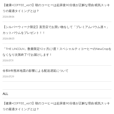
【健康×COFFEE_vol.5】朝のコーヒーは起床後90分後が正解な理由 眠気スッキ
リの最適タイミングとは？
2026.08.06
【シルバーウィーク限定】直営店でお買い物をして「プレミアムバウム凛々」
カットバウムをプレゼント！！
2026.08.03
「THE LINCOLN」数量限定!!2ヶ月に1度！スペシャルティコーヒーのNewCropを
なくなり次第終了!でお届けします！
2026.07.31
令和8年熊本地震の影響による配送遅延について
2026.07.29
ALL
【健康×COFFEE_vol.5】朝のコーヒーは起床後90分後が正解な理由 眠気スッキ
リの最適タイミングとは？