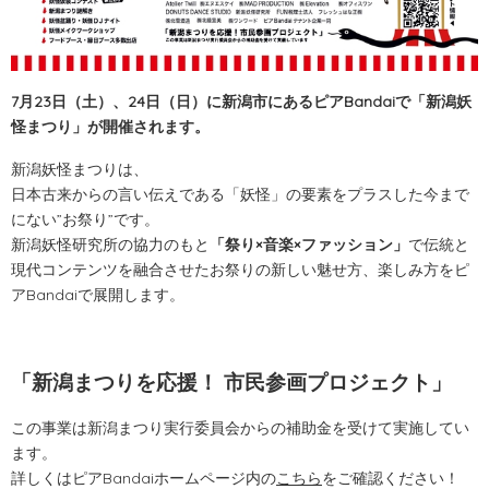
7月23日（土）、24日（日）に新潟市にあるピアBandaiで「新潟妖
怪まつり」が開催されます。
新潟妖怪まつりは、
日本古来からの言い伝えである「妖怪」の要素をプラスした今まで
にない”お祭り”です。
新潟妖怪研究所の協力のもと
「祭り×音楽×ファッション」
で伝統と
現代コンテンツを融合させたお祭りの新しい魅せ方、楽しみ方をピ
アBandaiで展開します。
「新潟まつりを応援！ 市民参画プロジェクト」
この事業は新潟まつり実行委員会からの補助金を受けて実施してい
ます。
詳しくはピアBandaiホームページ内の
こちら
をご確認ください！