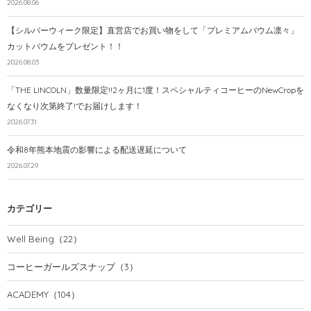
2026.08.06
【シルバーウィーク限定】直営店でお買い物をして「プレミアムバウム凛々」
カットバウムをプレゼント！！
2026.08.03
「THE LINCOLN」数量限定!!2ヶ月に1度！スペシャルティコーヒーのNewCropを
なくなり次第終了!でお届けします！
2026.07.31
令和8年熊本地震の影響による配送遅延について
2026.07.29
カテゴリー
Well Being
（22）
コーヒーガールズスナップ
（3）
ACADEMY
（104）