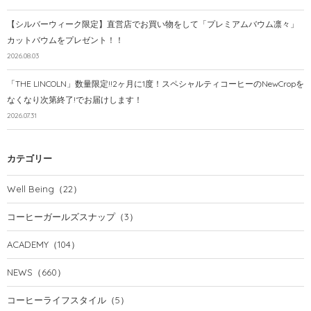
【シルバーウィーク限定】直営店でお買い物をして「プレミアムバウム凛々」
カットバウムをプレゼント！！
2026.08.03
「THE LINCOLN」数量限定!!2ヶ月に1度！スペシャルティコーヒーのNewCropを
なくなり次第終了!でお届けします！
2026.07.31
カテゴリー
Well Being
（22）
コーヒーガールズスナップ
（3）
ACADEMY
（104）
NEWS
（660）
コーヒーライフスタイル
（5）