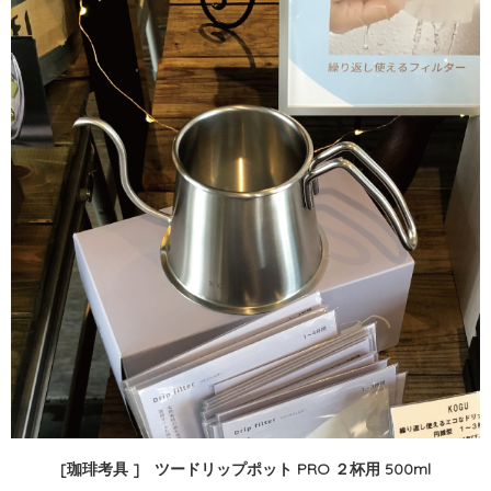
[珈琲考具 ]
ツードリップポット PRO ２杯用 500ml