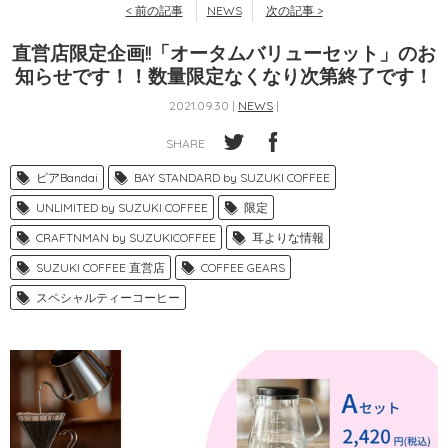
< 前の記事
NEWS
次の記事 >
直営店限定企画!!「オータムバリューセット」のお
知らせです！！数量限定なくなり次第終了です！
2021.09.30 |
NEWS
|
SHARE
ピアBandai
BAY STANDARD by SUZUKI COFFEE
UNLIMITED by SUZUKI COFFEE
限定
CRAFTNMAN by SUZUKICOFFEE
耳よりな情報
SUZUKI COFFEE 直営店
COFFEE GEARS
スペシャルティーコーヒー