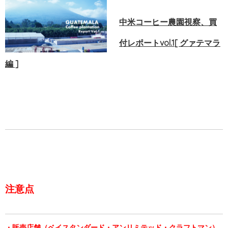
中米コーヒー農園視察、買
付レポートvol.1[
グァテマラ
編 ]
注意点
・販売店舗（ベイスタンダード・アンリミテッド・クラフトマン）