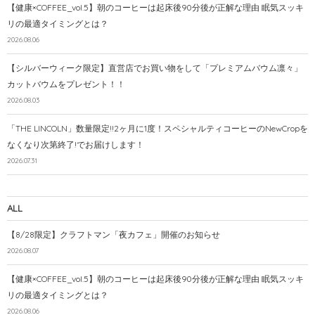
【健康×COFFEE_vol.5】朝のコーヒーは起床後90分後が正解な理由 眠気スッキ
リの最適タイミングとは？
2026.08.06
【シルバーウィーク限定】直営店でお買い物をして「プレミアムバウム凛々」
カットバウムをプレゼント！！
2026.08.03
「THE LINCOLN」数量限定!!2ヶ月に1度！スペシャルティコーヒーのNewCropを
なくなり次第終了!でお届けします！
2026.07.31
ALL
【8/28限定】クラフトマン「夜カフェ」開催のお知らせ
2026.08.07
【健康×COFFEE_vol.5】朝のコーヒーは起床後90分後が正解な理由 眠気スッキ
リの最適タイミングとは？
2026.08.06