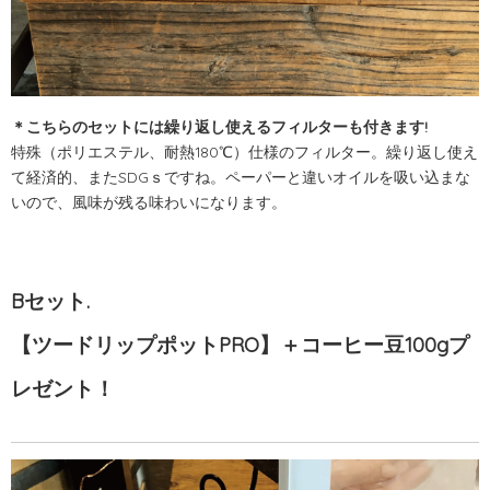
＊こちらのセットには繰り返し使えるフィルターも付きます!
特殊（ポリエステル、耐熱
180℃
）仕様のフィルター。繰り返し使え
て経済的、また
SDG
ｓですね。ペーパーと違いオイルを吸い込まな
いので、風味が残る味わいになります。
B
セット.
【ツードリップポット
PRO
】＋コーヒー豆100gプ
レゼント！