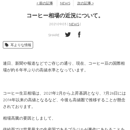
< 前の記事
NEWS
次の記事 >
コーヒー相場の近況について。
2021.09.03 |
NEWS
|
SHARE
耳よりな情報
連日、新聞や報道などでご存じの通り、現在、コーヒー豆の国際相
場が約６年半ぶりの高値水準となっています。
コーヒー生豆相場は、2021年2月から上昇基調となり、7月26日には
2014年以来の高値となるなど、今後も高値圏で推移することが懸念
されております。
相場高騰の要因としまして、
供給面では世界最大の生産国であるブラジルが裏作にあたることを