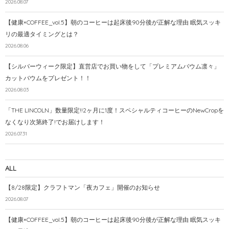
2026.08.07
【健康×COFFEE_vol.5】朝のコーヒーは起床後90分後が正解な理由 眠気スッキ
リの最適タイミングとは？
2026.08.06
【シルバーウィーク限定】直営店でお買い物をして「プレミアムバウム凛々」
カットバウムをプレゼント！！
2026.08.03
「THE LINCOLN」数量限定!!2ヶ月に1度！スペシャルティコーヒーのNewCropを
なくなり次第終了!でお届けします！
2026.07.31
ALL
【8/28限定】クラフトマン「夜カフェ」開催のお知らせ
2026.08.07
【健康×COFFEE_vol.5】朝のコーヒーは起床後90分後が正解な理由 眠気スッキ