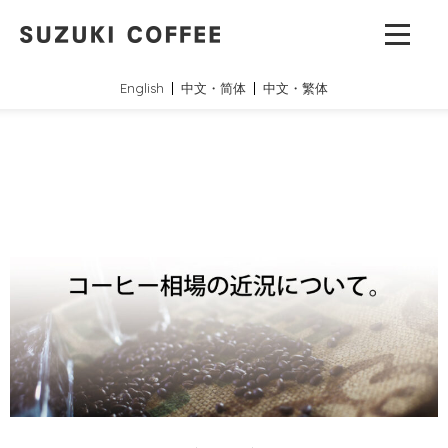
English
中文・简体
中文・繁体