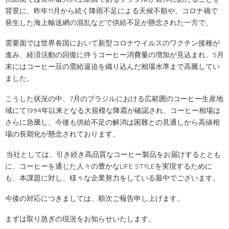
背景に、昨年11月から続く降雨不足による天候不順や、コロナ禍で
発生した海上輸送網の混乱などで供給不足が懸念された一方で、
需要面では世界各国において新型コロナウイルスのワクチン接種が
進み、経済活動の回復に伴うコーヒー消費量の増加が見込まれ、5月
末にはコーヒー豆の需給逼迫を織り込んだ相場水準まで高騰してい
ました。
こうした状況の中、7月のブラジルにおける広範囲のコーヒー生産地
域にて1994年以来となる大規模な降霜が確認され、コーヒー相場は
さらに急騰し、今後も供給不足の解消は困難との見通しから高値相
場の長期化が懸念されております。
当社としては、引き続き高品質なコーヒー製品をお届けするととも
に、コーヒーを通じた人々の豊かなLIFE STYLEを実現するために
も、本課題に対し、様々な企業努力をしている最中でございます。
今後の対応につきましては、順次ご報告申し上げます。
まずは取り急ぎの現況をお知らせいたします。